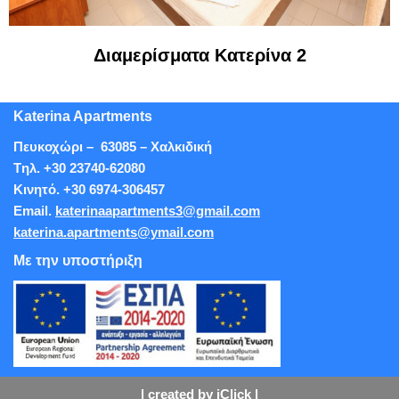
Διαμερίσματα Κατερίνα 2
Katerina Apartments
Πευκοχώρι – 63085 – Χαλκιδική
Tηλ. +30 23740-62080
Κινητό. +30 6974-306457
Εmail.
katerinaapartments3@gmail.com
katerina.apartments@ymail.com
Με την υποστήριξη
| created by iClick
|