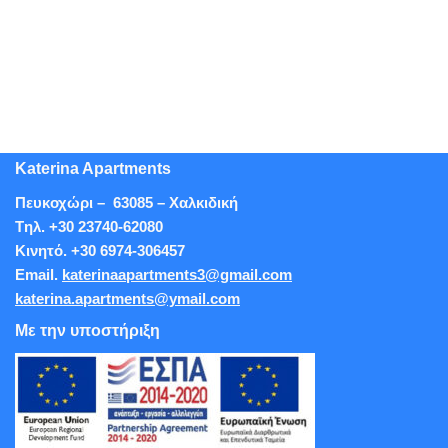
Katerina Apartments
Πευκοχώρι – 63085 – Χαλκιδική
Tηλ. +30 23740-62080
Κινητό. +30 6974-306457
Εmail.
katerinaapartments3@gmail.com
katerina.apartments@ymail.com
Με την υποστήριξη